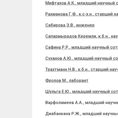
Мифтахов А.К., младший научный 
Рахманова Г.Ф., к.с-х.н., старший 
Сабирова Э.В., инженер
Сапармырадов Керемли, к.б.н., на
Сафина Р.Р., младший научный со
Суханов А.Ю., младший научный с
Трахтманн Н.В., к.б.н., старший на
Фролов М., лаборант
Шульга Е.Ю., младший научный со
Варфоламеев А.А., младший научн
Диабанкана Р.Ж., младший научны