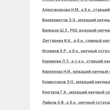
Александрова Н.М., к.б.н., старши
Валиахметов Э.Э., младший научн
Валидов Ш.З., PhD, ведущий научн
Дегтярева И.А., д.б.н., главный н
Исламов Б.Р., к.б.н., научный сотр
Каримова Л.З., к.с-х.н., старший н
Кириллова Н.И., младший научный
Комиссаров Э.Н., младший научны
Кунгуров Г.А., младший научный с
Лайков А.В., к.б.н., научный сотру