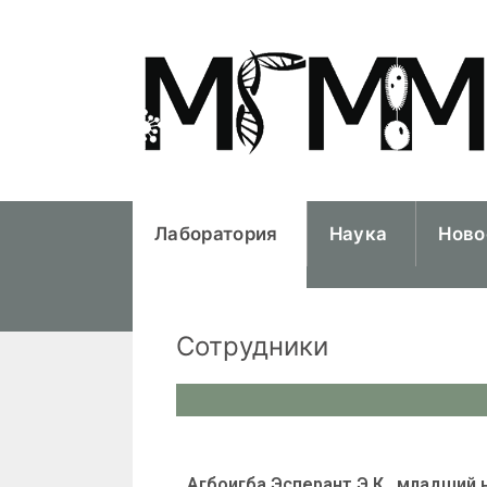
Лаборатория
Наука
Ново
Сотрудники
Агбоигба Эсперант Э.К., младший