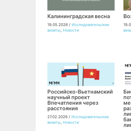
Калининградская весна
Во
19.05.2026
/
Исследовательские
19.
визиты
,
Новости
виз
Российско-Вьетнамский
Би
научный проект
по
Впечатления через
ме
расстояния
ра
ли
27.02.2026
/
Исследовательские
ба
визиты
,
Новости
ли