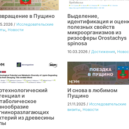
звращение в Пущино
Выделение,
идентификация и оцен
05.2026
/
Исследовательские
полезных свойств
иты
,
Новости
микроорганизмов из
ризосферы Orostachys
spinosa
10.03.2026
/
Достижения
,
Новос
отехнологический
И снова в любимом
тенциал и
Пущино
таболическое
21.11.2025
/
Исследовательские
знообразие
визиты
,
Новости
гниноразлагающих
ктерий из древесины
пы