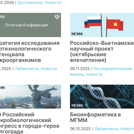
02.2026
/
Достижения
,
Новости
ратегия исследования
Российско-Вьетнамски
отехнологического
научный проект
тенциала
(октябрьские
кроорганизмов
впечатления)
1.2025
/
Лабмитинги
,
Новости
06.11.2025
/
Исследовательские
визиты
,
Новости
й Российский
Биоинформатика в
кробиологический
МГММ
нгресс в городе-герое
06.10.2025
/
Лабмитинги
,
Новос
лгограде