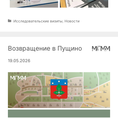
Р
Исследовательские визиты
,
Новости
у
б
р
и
Возвращение в Пущино
к
и
19.05.2026