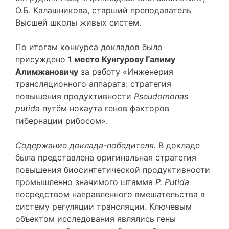
О.Б. Калашникова, старший преподаватель
Высшей школы живых систем.
По итогам конкурса докладов было
присуждено
1 место
Кунгуров
у
Галим
у
Алимжанович
у
за работу «Инженерия
трансляционного аппарата: стратегия
повышения продуктивности
Pseudomonas
putida
путём нокаута генов факторов
гибернации рибосом».
Содержание доклада-победителя
.
В докладе
была представлена оригинальная стратегия
повышения биосинтетической продуктивности
промышленно значимого штамма
P
.
P
utida
посредством направленного вмешательства в
систему регуляции трансляции. Ключевым
объектом исследования являлись гены