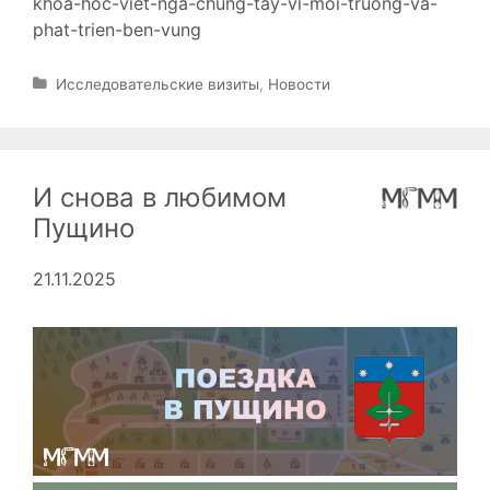
khoa-hoc-viet-nga-chung-tay-vi-moi-truong-va-
phat-trien-ben-vung
Р
Исследовательские визиты
,
Новости
у
б
р
и
И снова в любимом
к
и
Пущино
21.11.2025