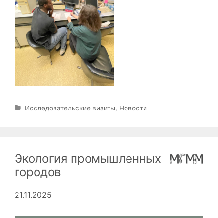
Р
Исследовательские визиты
,
Новости
у
б
р
и
Экология промышленных
к
и
городов
21.11.2025