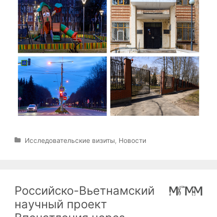
Р
Исследовательские визиты
,
Новости
у
б
р
и
Российско-Вьетнамский
к
и
научный проект