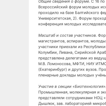
Общие сведения о форуме
.
С 16 по
Всероссийский форум молодых ис
проходило на базе Балтийского фед
Университетская, 2). Форум проход
конференция молодых исследовател
Масштаб и состав участников
.
Фор
магистрантов, аспирантов, молоды
участники приехали из Республики 
Колумбии, Ливана, Сирийской Араб
представлена делегатами из ведущи
М.В. Ломоносова, МФТИ, НИУ ИТМО,
(Екатеринбург) и других вузов. П
пленарные доклады молодых учёны
Участие в секции «Биотехнология»
Промышленная, молекулярная и эк
представляли сотрудниками НОЦ «П
Дышлюк, зав. лабораторией микроб