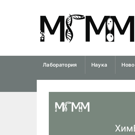
Перейти
к
содержимому
Лаборатория
Наука
Ново