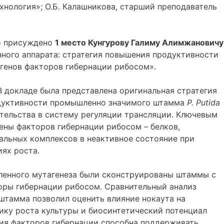
нология»; О.Б. Калашникова, старший преподаватель
о присуждено
1 место
Кунгуров
у
Галим
у
Алимжанович
у
ного аппарата: стратегия повышения продуктивности
 генов факторов гибернации рибосом».
В докладе была представлена оригинальная стратегия
дуктивности промышленно значимого штамма
P
.
P
utida
тельства в систему регуляции трансляции. Ключевым
ены факторов гибернации рибосом – белков,
льных комплексов в неактивное состояние при
ях роста.
ленного мутагенеза были сконструированы штаммы с
оры гибернации рибосом. Сравнительный анализ
штамма позволил оценить влияние нокаута на
ику роста культуры и биосинтетический потенциал
ция факторов гибернации способна поддерживать