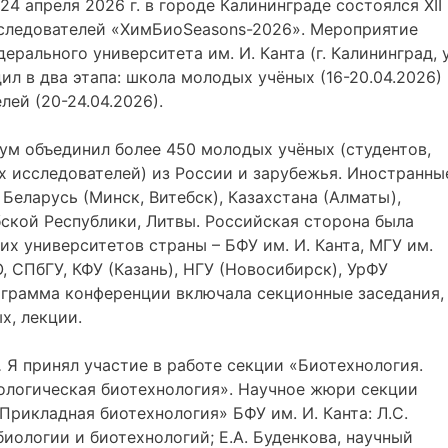
 24 апреля 2026 г. в городе Калининграде состоялся XII
следователей «ХимБиоSeasons-2026». Мероприятие
ерального университета им. И. Канта (г. Калининград, у
ил в два этапа: школа молодых учёных (16-20.04.2026)
ей (20-24.04.2026).
ум объединил более 450 молодых учёных (студентов,
х исследователей) из России и зарубежья. Иностранны
Беларусь (Минск, Витебск), Казахстана (Алматы),
ской Республики, Литвы. Российская сторона была
х университетов страны – БФУ им. И. Канта, МГУ им.
 СПбГУ, КФУ (Казань), НГУ (Новосибирск), УрФУ
рограмма конференции включала секционные заседания,
х, лекции.
.
Я
принял участие в работе секции «Биотехнология.
ологическая биотехнология». Научное жюри секции
рикладная биотехнология» БФУ им. И. Канта: Л.С.
иологии и биотехнологий; Е.А. Буденкова, научный