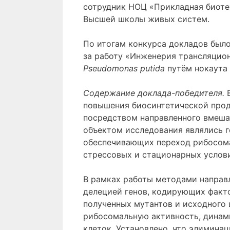
сотрудник НОЦ «Прикладная биотех
Высшей школы живых систем.
По итогам конкурса докладов был
за работу «Инженерия трансляцион
Pseudomonas putida
путём нокаута
Содержание доклада-победителя
.
повышения биосинтетической про
посредством направленного вмеша
объектом исследования являлись г
обеспечивающих переход рибосома
стрессовых и стационарных услови
В рамках работы методами направ
делецией генов, кодирующих факт
полученных мутантов и исходного 
рибосомальную активность, динам
клеток. Установлено, что элимина