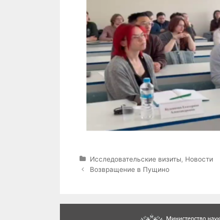
Р
Исследовательские визиты
,
Новости
у
Н
Возвращение в Пущино
б
а
р
в
и
и
к
г
и
а