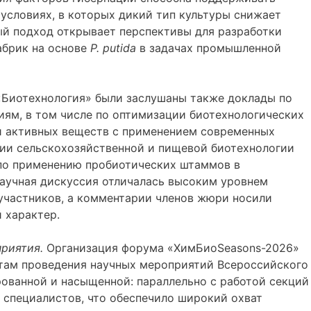
условиях, в которых дикий тип культуры снижает
й подход открывает перспективы для разработки
абрик на основе
P
.
p
utida
в задачах промышленной
 «Биотехнология» были заслушаны также доклады по
иям, в том числе по оптимизации биотехнологических
и активных веществ с применением современных
ции сельскохозяйственной и пищевой биотехнологии
по применению пробиотических штаммов в
аучная дискуссия отличалась высоким уровнем
участников, а комментарии членов жюри носили
 характер.
приятия
.
Организация форума «ХимБиоSeasons-2026»
там проведения научных мероприятий Всероссийского
ованной и насыщенной: параллельно с работой секций
 специалистов, что обеспечило широкий охват