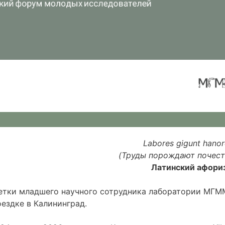
Labores
gigunt
hanor
(
Т
руды порождают почест
Латинский афори
етки младшего научного сотрудника лаборатории МГМ
ездке в Калининград.