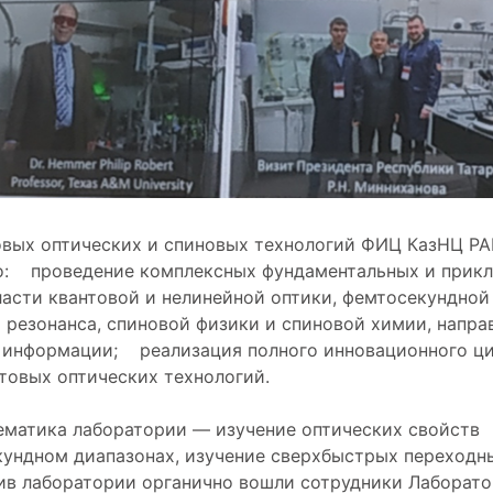
вых оптических и спиновых технологий ФИЦ КазНЦ РА
го: проведение комплексных фундаментальных и прик
асти квантовой и нелинейной оптики, фемтосекундной
 резонанса, спиновой физики и спиновой химии, напра
и информации; реализация полного инновационного ци
товых оптических технологий.
ематика лаборатории — изучение оптических свойств
кундном диапазонах, изучение сверхбыстрых переходн
ив лаборатории органично вошли сотрудники Лаборат