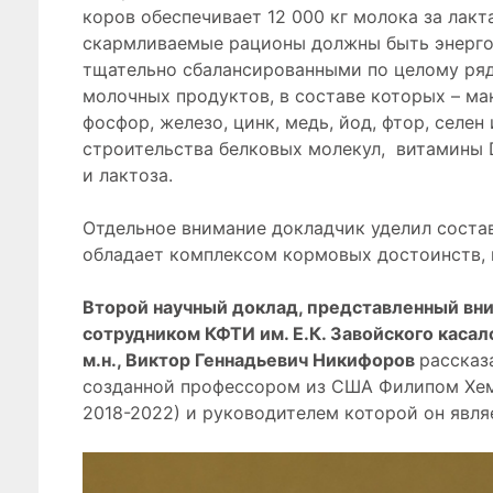
коров обеспечивает 12 000 кг молока за лакт
скармливаемые рационы должны быть энерго
тщательно сбалансированными по целому ряду
молочных продуктов, в составе которых – мак
фосфор, железо, цинк, медь, йод, фтор, селе
строительства белковых молекул, витамины D
и лактоза.
Отдельное внимание докладчик уделил составу
обладает комплексом кормовых достоинств, и
Второй научный доклад, представленный вн
сотрудником КФТИ им. Е.К. Завойского каса
м.н., Виктор Геннадьевич Никифоров
рассказ
созданной профессором из США Филипом Хем
2018-2022) и руководителем которой он явля