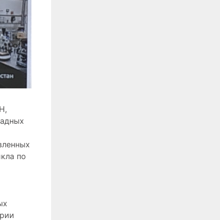
Н,
ладных
вленных
кла по
ых
ории