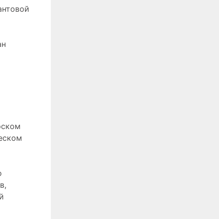
антовой
ан
рском
еском
о
в,
й