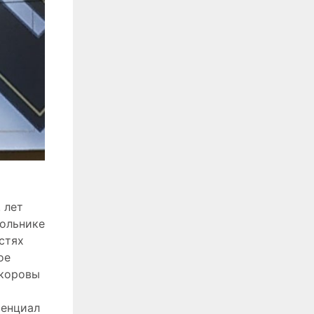
 лет
гольнике
стях
ое
-коровы
тенциал