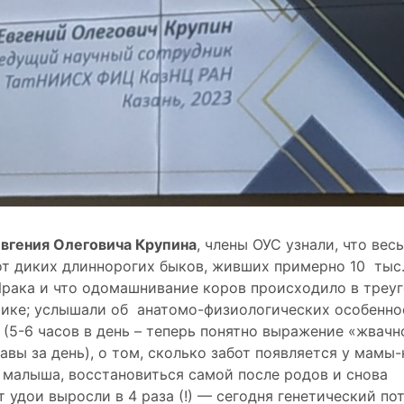
Евгения Олеговича Крупина
, члены ОУС узнали, что весь
т диких длиннорогих быков, живших примерно 10 тыс.
Ирака и что одомашнивание коров происходило в треу
рике; услышали об анатомо-физиологических особенно
(5-6 часов в день – теперь понятно выражение «жвачн
равы за день), о том, сколько забот появляется у мамы
малыша, восстановиться самой после родов и снова
т удои выросли в 4 раза (!) — сегодня генетический по