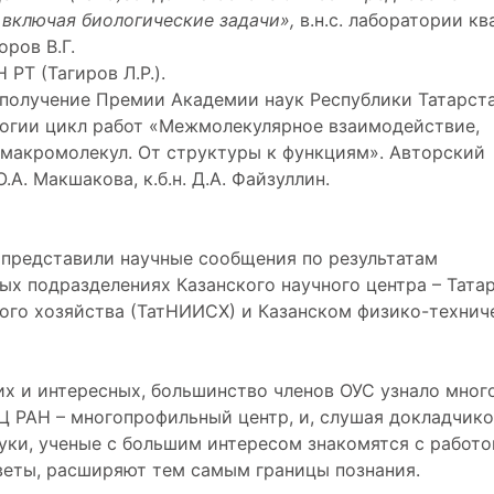
 включая биологические задачи»,
в.н.с. лаборатории кв
оров В.Г.
РТ (Тагиров Л.Р.).
 получение Премии Академии наук Республики Татарст
ологии цикл работ «Межмолекулярное взаимодействие,
 макромолекул. От структуры к функциям». Авторский
 О.А. Макшакова, к.б.н. Д.А. Файзуллин.
 представили научные сообщения по результатам
ых подразделениях Казанского научного центра – Тата
ого хозяйства (ТатНИИСХ) и Казанском физико-технич
х и интересных, большинство членов ОУС узнало мног
НЦ РАН – многопрофильный центр, и, слушая докладчико
уки, ученые с большим интересом знакомятся с работо
тветы, расширяют тем самым границы познания.