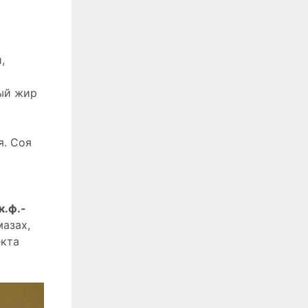
,
ый жир
я. Соя
к.ф.-
азах,
екта