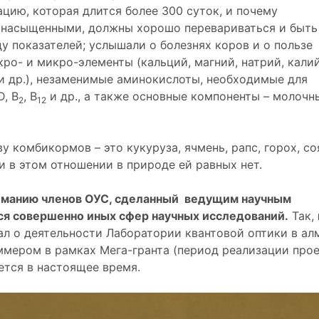
ацию, которая длится более 300 суток, и почему
насыщенными, должны хорошо перевариваться и быть
 показателей; услышали о болезнях коров и о пользе
ро- и микро-элементы (кальций, магний, натрий, калий
н и др.), незаменимые аминокислоты, необходимые для
, В
, В
и др., а также основные компоненты – молочн
2
12
 комбикормов – это кукуруза, ячмень, рапс, горох, со
 в этом отношении в природе ей равных нет.
иманию членов ОУС, сделанный ведущим научным
лся совершенно иных сфер научных исследований.
Так,
ал о деятельности Лаборатории квантовой оптики в алм
мером в рамках Мега-гранта (период реализации про
ется в настоящее время.