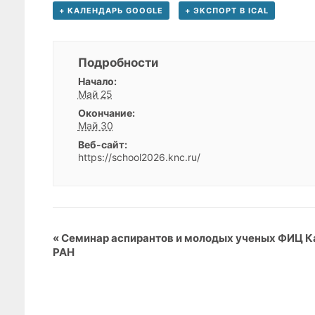
+ КАЛЕНДАРЬ GOOGLE
+ ЭКСПОРТ В ICAL
Подробности
Начало:
Май 25
Окончание:
Май 30
Веб-сайт:
https://school2026.knc.ru/
с
«
Семинар аспирантов и молодых ученых ФИЦ 
РАН
о
б
ы
т