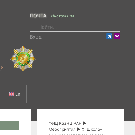
ПОЧТА
- Инструкция
Поиск:
Вход
En
ФИЦ КазНЦ РАН
►
Мероприятия
►
XI Школа-