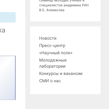
семинар молодых ученых и
специалистов академика РАН
В.Е. Алемасова
ка
Новости
Пресс-центр
«Научный полк»
Молодежные
лаборатории
Конкурсы и вакансии
СМИ о нас