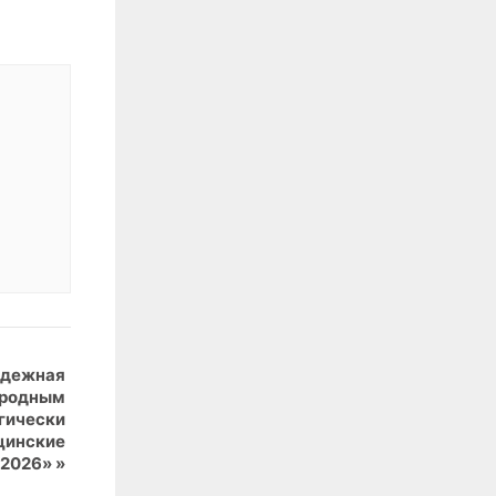
одежная
ародным
гически
цинские
 2026»
»