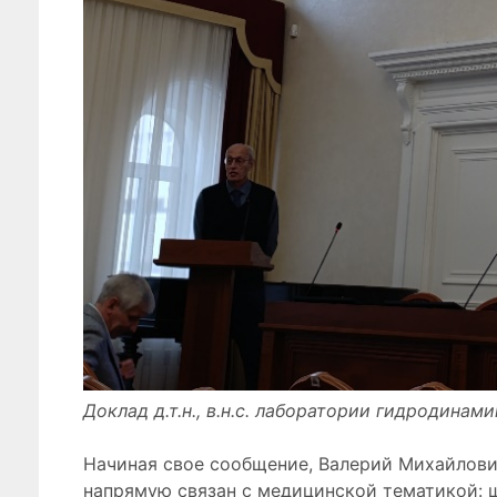
Доклад д.т.н., в.н.с. лаборатории гидродин
Начиная свое сообщение, Валерий Михайлович
напрямую связан с медицинской тематикой: 