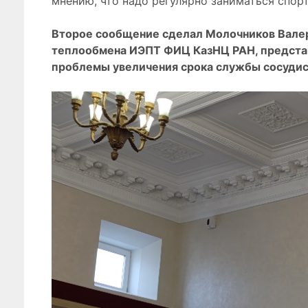
мнению, что надо регулярно заниматься спорт
Второе сообщение сделал Молочников Валерий
теплообмена ИЭПТ ФИЦ КазНЦ РАН, предста
проблемы увеличения срока службы сосудис