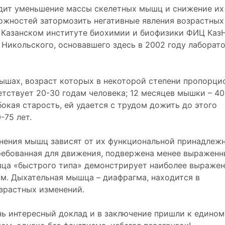
одит уменьшение массы скелетных мышц и снижение их
можностей затормозить негативные явления возрастных
в Казанском институте биохимии и биофизики ФИЦ Каз
 Никольского, основавшего здесь в 2002 году лаборат
ышах, возраст которых в некоторой степени пропорци
етствует 20-30 годам человека; 12 месяцев мышки – 40
бокая старость, ей удается с трудом дожить до этого
-75 лет.
енения мышц зависят от их функциональной принадлежн
ребованная для движения, подвержена менее выражен
шца «быстрого типа» демонстрирует наиболее выраже
м. Дыхательная мышца – диафрагма, находится в
зрастных изменений.
ень интересный доклад и в заключение пришли к едином