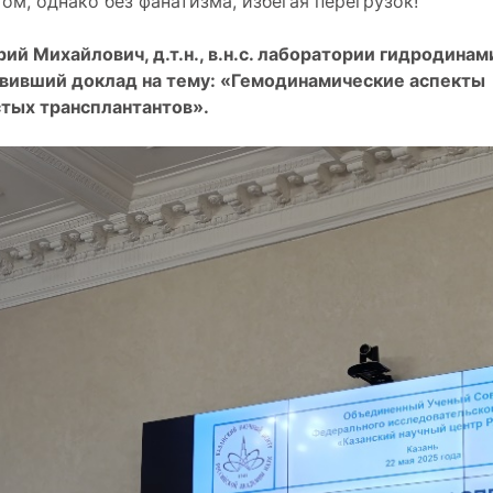
ом, однако без фанатизма, избегая перегрузок!
 Михайлович, д.т.н., в.н.с. лаборатории гидродинам
вивший доклад на тему: «Гемодинамические аспекты
тых трансплантантов».