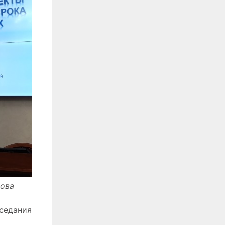
кова
аседания