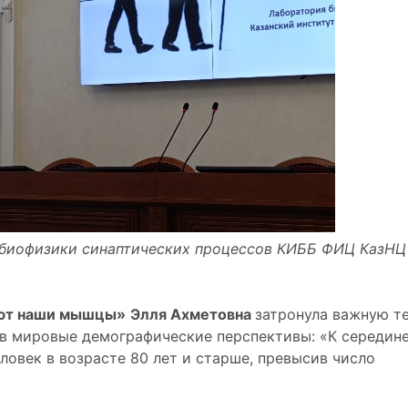
рии биофизики синаптических процессов КИББ ФИЦ КазНЦ
еют наши мышцы»
Элля Ахметовна
затронула важную те
ив мировые демографические перспективы: «К середин
ловек в возрасте 80 лет и старше, превысив число