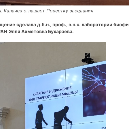
. Калачев оглашает Повестку заседания
щение сделала д.б.н., проф., в.н.с. лаборатории биоф
РАН
Элля Ахметовна Бухараева.