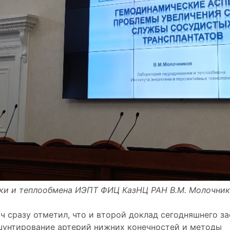
амики и теплообмена ИЭПТ ФИЦ КазНЦ РАН В.М. Молочни
 сразу отметил, что и второй доклад сегодняшнего з
шунтирование артерий нижних конечностей и методы