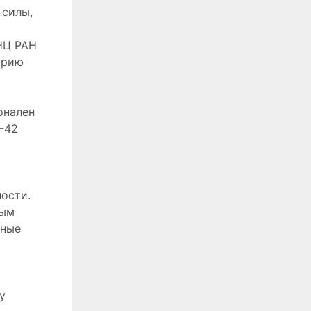
 силы,
НЦ РАН
орию
онален
-42
ости.
ным
нные
у