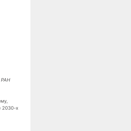
 РАН
му,
е 2030-х