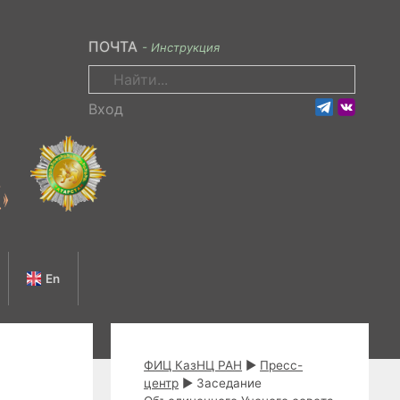
ПОЧТА
- Инструкция
Поиск:
Вход
En
ФИЦ КазНЦ РАН
►
Пресс-
центр
►
Заседание