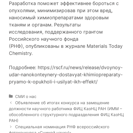
Разработка поможет эффективнее бороться с
опухолями, минимизировав при этом вред,
наносимый химиопрепаратами здоровым
тканям и органам. Результаты
исследования,
поддержанного
грантом
Российского научного фонда
(РНФ),
опубликованы
в журнале Materials Today
Chemistry.
Подробнее:
https://rscf.ru/news/release/dvoynoy-
udar-nanokonteynery-dostavyat-khimiopreparaty-
pryamo-k-opukholi-i-usilyat-ikh-effekt/
Р
СМИ о нас
у
Н
Объявление об итогах конкурса на замещение
б
а
должности научного работника ФИЦ КазНЦ РАН (ИММ –
р
в
обособленного структурного подразделения ФИЦ КазНЦ
и
и
РАН)
к
г
Специальная номинация РНФ всероссийского
и
а
фотоконкурса «Снимай науку!»