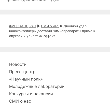
ц
и
я
з
а
ФИЦ КазНЦ РАН
►
СМИ о нас
►
Двойной удар:
п
наноконтейнеры доставят химиопрепараты прямо к
и
опухоли и усилят их эффект
с
и
Новости
Пресс-центр
«Научный полк»
Молодежные лаборатории
Конкурсы и вакансии
СМИ о нас