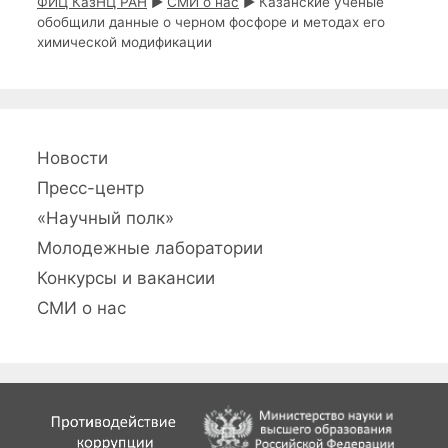
ФИЦ КазНЦ РАН
►
СМИ о нас
►
Казанские ученые
и
обобщили данные о черном фосфоре и методах его
с
химической модификации
и
Новости
Пресс-центр
«Научный полк»
Молодежные лаборатории
Конкурсы и вакансии
СМИ о нас