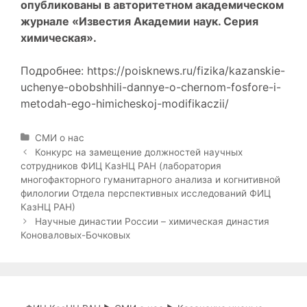
опубликованы в авторитетном академическом
журнале «Известия Академии наук. Серия
химическая».
Подробнее:
https://poisknews.ru/fizika/kazanskie-
uchenye-obobshhili-dannye-o-chernom-fosfore-i-
metodah-ego-himicheskoj-modifikaczii/
Р
СМИ о нас
у
Н
Конкурс на замещение должностей научных
б
а
сотрудников ФИЦ КазНЦ РАН (лаборатория
р
в
многофакторного гуманитарного анализа и когнитивной
и
и
филологии Отдела перспективных исследований ФИЦ
к
г
КазНЦ РАН)
и
а
Научные династии России – химическая династия
ц
Коноваловых-Бочковых
и
я
з
а
п