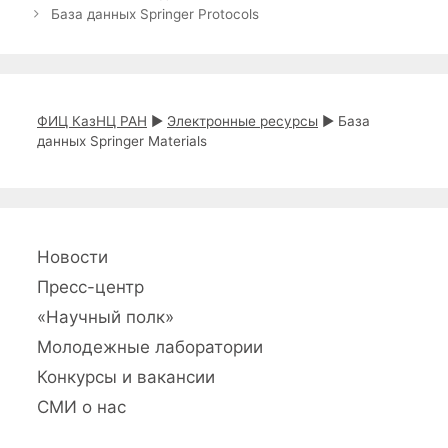
р
т
а
База данных Springer Protocols
и
к
в
к
и
и
и
г
а
ц
ФИЦ КазНЦ РАН
►
Электронные ресурсы
►
База
и
данных Springer Materials
я
з
а
п
и
с
Новости
и
Пресс-центр
«Научный полк»
Молодежные лаборатории
Конкурсы и вакансии
СМИ о нас