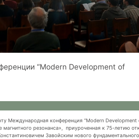
еренции “Modern Development of
аботу Международная конференция “Modern Development 
е магнитного резонанса», приуроченная к 75-летию от
 Константиновичем Завойским нового фундаментальног