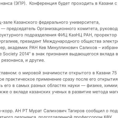
нанса (ЭПР). Конференция будет проходить в Казани с
-зале Казанского федерального университета,
в — председатель Организационного комитета, руковод
труктурного подразделения ФИЦ КазНЦ РАН, проректор
ургалиев, президент Международного общества электр
нер, академик РАН Кев Минуллинович Салихов – избран
 Society 2014” в знак признания выдающегося вклада в
резонанса, и другие.
главном: о мировой значимости открытого в Казани 75
ое практическое применение сразу после его открытия
 его в самых разных областях науки — физике, химии
акже о вкладе казанских ученых в развитие метода маг
-корр. АН РТ Мурат Салихович Тагиров сообщил о под
итного резонанса, подготовленной профессором КФУ