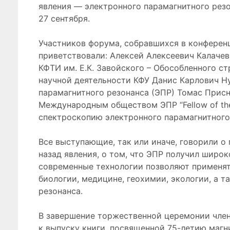
явления — электронного парамагнитного резо
27 сентября.
Участников форума, собравшихся в конференц
приветствовали: Алексей Алексеевич Калаче
КФТИ им. Е.К. Завойского – Обособленного с
научной деятельности КФУ Данис Карлович Н
парамагнитного резонанса (ЭПР) Томас Прис
Международным обществом ЭПР “Fellow of the
спектроскопию электронного парамагнитного 
Все выступающие, так или иначе, говорили о 
назад явления, о том, что ЭПР получил широк
современные технологии позволяют применять
биологии, медицине, геохимии, экологии, а т
резонанса.
В завершение торжественной церемонии член
к выпуску книги, посвященной 75-летию магн