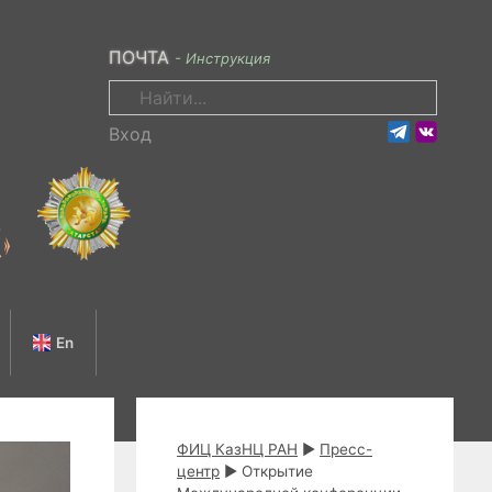
ПОЧТА
- Инструкция
Поиск:
Вход
En
ФИЦ КазНЦ РАН
►
Пресс-
центр
►
Открытие