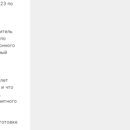
 23 по
итель
 по
онного
ный
 лет
 и что
,
нитного
готовке