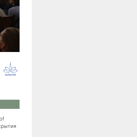
of
крытия
о