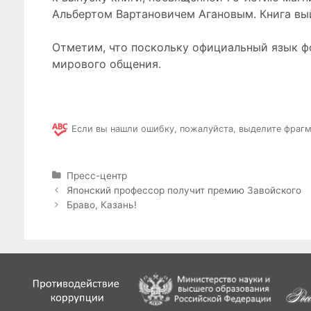
Альбертом Вартановичем Агановым. Книга вый
Отметим, что поскольку официальный язык фо
мирового общения.
Если вы нашли ошибку, пожалуйста, выделите фрагм
Р
Пресс-центр
у
Н
Японский профессор получит премию Завойского
б
а
Браво, Казань!
р
в
и
и
к
г
и
а
ц
и
я