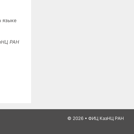
а языке
зНЦ РАН
© 2026
•
ФИЦ КазНЦ РАН