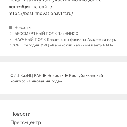
сентября
на сайте :
https://bestinnovation.ivfrt.ru/
Р
Новости
у
Н
БЕССМЕРТНЫЙ ПОЛК ТатНИИСХ
б
а
НАУЧНЫЙ ПОЛК Казанского филиала Академии наук
р
в
СССР – сегодня ФИЦ «Казанский научный центр РАН»
и
и
к
г
и
а
ц
и
ФИЦ КазНЦ РАН
►
Новости
►
Республиканский
я
конкурс «Инновация года»
з
а
п
и
с
и
Новости
Пресс-центр