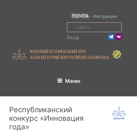
Перейти
к
ПОЧТА
- Инструкция
содержимому
Поиск:
Вход
Меню
Республиканский
конкурс «Инновация
года»