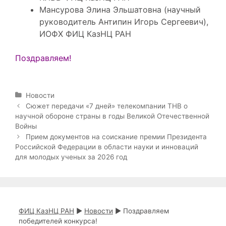
Мансурова Элина Эльшатовна (научный
руководитель Антипин Игорь Сергеевич),
ИОФХ ФИЦ КазНЦ РАН
Поздравляем!
Р
Новости
у
Н
Сюжет передачи «7 дней» телекомпании ТНВ о
б
а
научной обороне страны в годы Великой Отечественной
р
в
Войны
и
и
Прием документов на соискание премии Президента
к
г
Российской Федерации в области науки и инноваций
и
а
для молодых ученых за 2026 год
ц
и
я
з
а
ФИЦ КазНЦ РАН
►
Новости
►
Поздравляем
п
победителей конкурса!