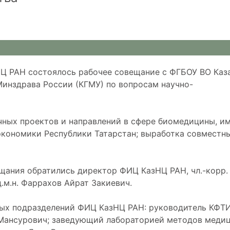
НЦ РАН состоялось рабочее совещание с ФГБОУ ВО Каз
инздрава России (КГМУ) по вопросам научно-
чных проектов и направлений в сфере биомедицины, 
экономики Республики Татарстан; выработка совместн
щания обратились директор ФИЦ КазНЦ РАН, чл.-корр.
.м.н. Фаррахов Айрат Закиевич.
ых подразделений ФИЦ КазНЦ РАН: руководитель КФТИ
ей Мансурович; заведующий лабораторией методов меди