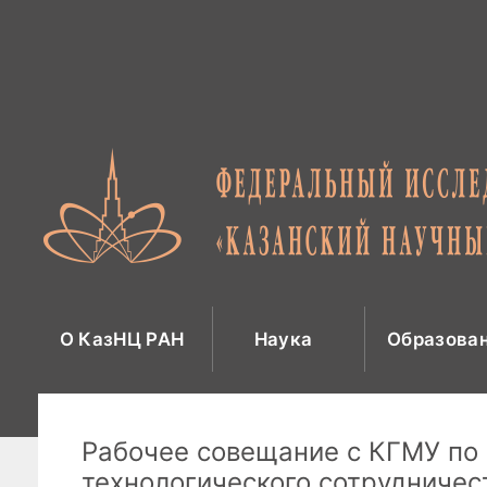
Перейти
к
содержимому
О КазНЦ РАН
Наука
Образова
Рабочее совещание с КГМУ по
технологического сотрудничес