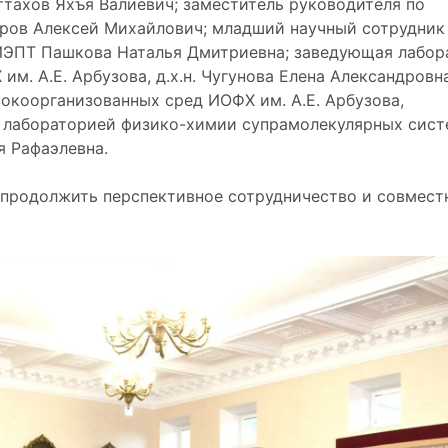
Фаттахов Яхъя Валиевич; заместитель руководителя по
тров Алексей Михайлович; младший научный сотрудник
ИЭПТ Пашкова Наталья Дмитриевна; заведующая лабор
. А.Е. Арбузова, д.х.н. Чугунова Елена Александровна
окоорганизованных сред ИОФХ им. А.Е. Арбузова,
ая лабораторией физико-химии супрамолекулярных сист
я Рафаэлевна.
 продолжить перспективное сотрудничество и совмест