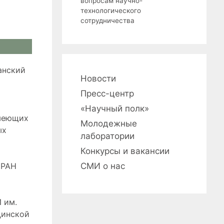
вопросам научно-
технологического
сотрудничества
анский
Новости
Пресс-центр
«Научный полк»
имеющих
Молодежные
ых
лаборатории
Конкурсы и вакансии
 РАН
СМИ о нас
 им.
цинской