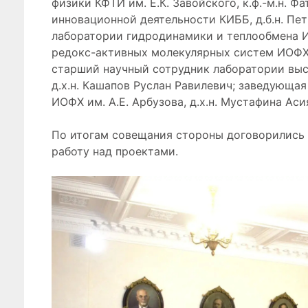
физики КФТИ им. Е.К. Завойского, к.ф.-м.н. 
инновационной деятельности КИББ, д.б.н. Пе
лаборатории гидродинамики и теплообмена 
редокс-активных молекулярных систем ИОФХ им
старший научный сотрудник лаборатории выс
д.х.н. Кашапов Руслан Равилевич; заведующ
ИОФХ им. А.Е. Арбузова, д.х.н. Мустафина Аси
По итогам совещания стороны договорились
работу над проектами.