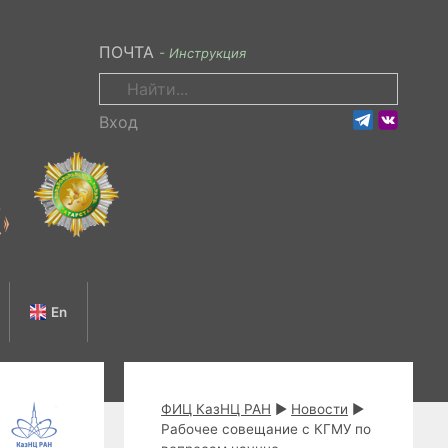
ПОЧТА
- Инструкция
Поиск:
Вход
En
ФИЦ КазНЦ РАН
►
Новости
►
Рабочее совещание с КГМУ по