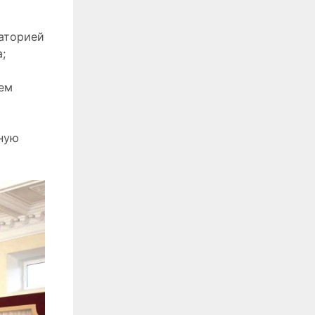
аторией
;
ем
ную