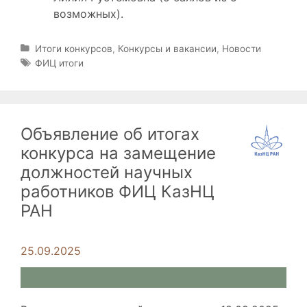
возможных).
Р
Итоги конкурсов
,
Конкурсы и вакансии
,
Новости
у
М
ФИЦ итоги
б
е
р
т
и
к
к
и
Объявление об итогах
и
конкурса на замещение
должностей научных
работников ФИЦ КазНЦ
РАН
25.09.2025