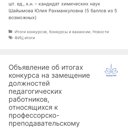
шт. ед., к.н. – кандидат химических наук
Шайымова Юлия Рахманкуловна (5 баллов из 5
возможных)
Р
Итоги конкурсов
,
Конкурсы и вакансии
,
Новости
у
М
ФИЦ итоги
б
е
р
т
и
к
к
и
Объявление об итогах
и
конкурса на замещение
должностей
педагогических
работников,
относящихся к
профессорско-
преподавательскому