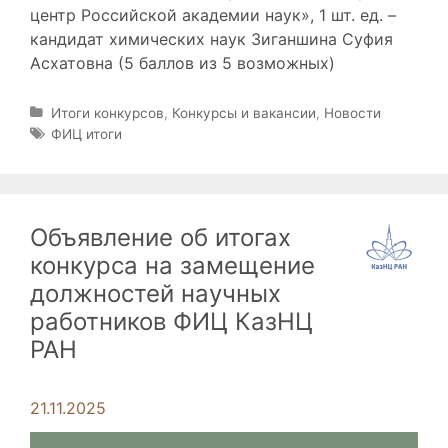
центр Российской академии наук», 1 шт. ед. –
кандидат химических наук Зиганшина Суфия
Асхатовна (5 баллов из 5 возможных)
Р
Итоги конкурсов
,
Конкурсы и вакансии
,
Новости
у
М
ФИЦ итоги
б
е
р
т
и
к
к
и
Объявление об итогах
и
конкурса на замещение
должностей научных
работников ФИЦ КазНЦ
РАН
21.11.2025