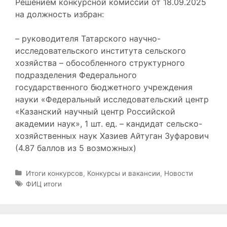
Решением конкурсной комиссии от 18.09.2025
на должность избран:
– руководителя Татарского научно-
исследовательского института сельского
хозяйства – обособленного структурного
подразделения Федерального
государственного бюджетного учреждения
науки «Федеральный исследовательский центр
«Казанский научный центр Российской
академии наук», 1 шт. ед. – кандидат сельско-
хозяйственных наук Хазиев Айтуган Зуфарович
(4.87 баллов из 5 возможных)
Р
Итоги конкурсов
,
Конкурсы и вакансии
,
Новости
у
М
ФИЦ итоги
б
е
р
т
и
к
к
и