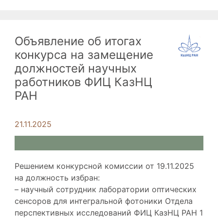
е
р
т
и
к
к
и
Объявление об итогах
и
конкурса на замещение
должностей научных
работников ФИЦ КазНЦ
РАН
21.11.2025
Решением конкурсной комиссии от 19.11.2025
на должность избран:
– научный сотрудник лаборатории оптических
сенсоров для интегральной фотоники Отдела
перспективных исследований ФИЦ КазНЦ РАН 1