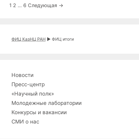
и
Н
1
2
…
6
Следующая →
а
в
и
г
ФИЦ КазНЦ РАН
►
ФИЦ итоги
а
ц
и
я
з
Новости
а
Пресс-центр
п
«Научный полк»
и
с
Молодежные лаборатории
и
Конкурсы и вакансии
СМИ о нас