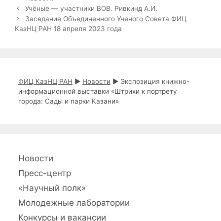
у
Н
Учёные — участники ВОВ. Ривкинд А.И.
б
а
Заседание Объединенного Ученого Совета ФИЦ
р
в
КазНЦ РАН 18 апреля 2023 года
и
и
к
г
и
а
ц
и
ФИЦ КазНЦ РАН
►
Новости
►
Экспозиция книжно-
я
информационной выставки «Штрихи к портрету
з
города: Сады и парки Казани»
а
п
и
с
и
Новости
Пресс-центр
«Научный полк»
Молодежные лаборатории
Конкурсы и вакансии