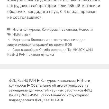
сотрудника лаборатории нелинейной механики
оболочек, кандидата наук, 0,4 шт.ед., признан
не состоявшимся.
Р
Итоги конкурсов
,
Конкурсы и вакансии
,
Новости
у
М
ИММ итоги
б
е
Н
Маргарита Беляева и ее кетгутные нити для
р
т
а
хирургических операций во время ВОВ
и
к
в
Сорт картофеля Самба селекции ТатНИИСХ ФИЦ
к
и
и
КазНЦ РАН признан лучшим
и
г
а
ц
и
я
ФИЦ КазНЦ РАН
►
Конкурсы и вакансии
►
Итоги
з
конкурсов
►
Объявление об итогах конкурса на
а
замещение должностей научных работников ФИЦ
п
КазНЦ РАН (ИММ – обособленного структурного
и
подразделения ФИЦ КазНЦ РАН)
с
и