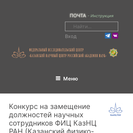
Перейти
к
ПОЧТА
- Инструкция
содержимому
Поиск:
Вход
Меню
Конкурс на замещение
должностей научных
сотрудников ФИЦ КазНЦ
РАН (Казанский физико-