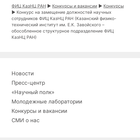
з
ФИЦ КазНЦ РАН
►
Конкурсы и вакансии
►
Конкурсы
а
►
Конкурс на замещение должностей научных
п
сотрудников ФИЦ КазНЦ РАН (Казанский физико-
и
технический институт им. Е.К. Завойского –
с
обособленное структурное подразделение ФИЦ
и
КазНЦ РАН)
Новости
Пресс-центр
«Научный полк»
Молодежные лаборатории
Конкурсы и вакансии
СМИ о нас