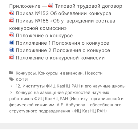
Приложение —
Типовой трудовой договор
Приказ №153 Об объявлении конкурса
Приказ №165 «Об утверждении состава
конкурсной комиссии»
Положение о конкурсе
Приложение 1 Положения о конкурсе
Приложение 2 Положения о конкурсе
Положение о конкурсной комиссии
Р
Конкурсы
,
Конкурсы и вакансии
,
Новости
у
М
КФТИ
б
е
Н
12. Институты ФИЦ КазНЦ РАН и его научные школы
р
т
а
Конкурс на замещение должностей научных
и
к
в
работников ФИЦ КазНЦ РАН (Институт органической и
к
и
и
физической химии им. А.Е. Арбузова – обособленного
и
г
структурного подразделения ФИЦ КазНЦ РАН)
а
ц
и
я